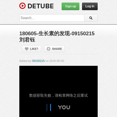
Sign up
Log In
180605-生长素的发现-09150215
刘君钰
LIKE?
SHARE
Added by
09150215
on 2018-06-05