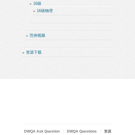
16级
16级物理
范例视频
资源下载
DWQA Ask Question
DWQA Questions
资源