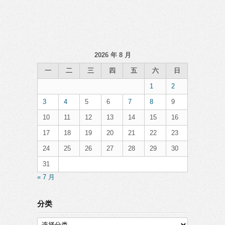
2026 年 8 月
一
二
三
四
五
六
日
1
2
3
4
5
6
7
8
9
10
11
12
13
14
15
16
17
18
19
20
21
22
23
24
25
26
27
28
29
30
31
« 7 月
分类
分