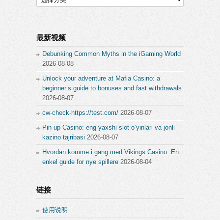
类
最新视频
Debunking Common Myths in the iGaming World
2026-08-08
Unlock your adventure at Mafia Casino: a
beginner’s guide to bonuses and fast withdrawals
2026-08-07
cw-check-https://test.com/
2026-08-07
Pin up Casino: eng yaxshi slot o’yinlari va jonli
kazino tajribasi
2026-08-07
Hvordan komme i gang med Vikings Casino: En
enkel guide for nye spillere
2026-08-04
链接
使用说明