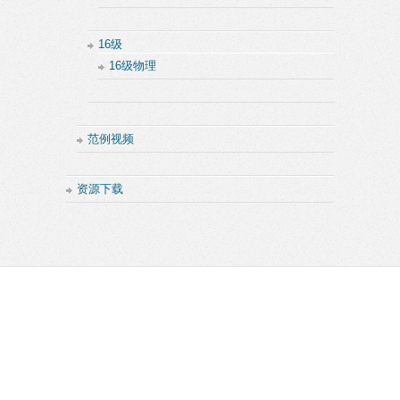
16级
16级物理
范例视频
资源下载