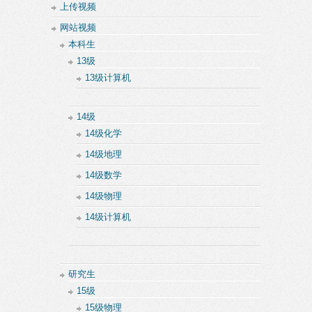
上传视频
网站视频
本科生
13级
13级计算机
14级
14级化学
14级地理
14级数学
14级物理
14级计算机
研究生
15级
15级物理