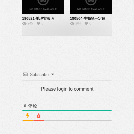
180521-地理实验 月
180504-牛顿第一定律
245
0
264
0
相-10150325
（初中）-21150618
Subscribe
Please login to comment
0
评论