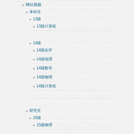
网站视频
本科生
13级
13级计算机
14级
14级化学
14级地理
14级数学
14级物理
14级计算机
研究生
15级
15级物理