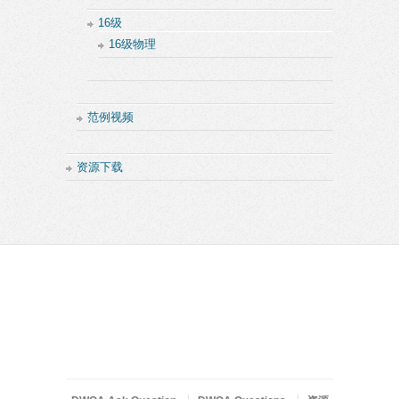
16级
16级物理
范例视频
资源下载