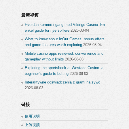
最新视频
Hvordan komme i gang med Vikings Casino: En
enkel guide for nye spillere
2026-08-04
What to know about InOut Games: bonus offers
and game features worth exploring
2026-08-04
Mobile casino apps reviewed: convenience and
gameplay without limits
2026-08-03
Exploring the sportsbook at Westace Casino: a
beginner’s guide to betting
2026-08-03
Interaktywne doświadczenia z grami na żywo
2026-08-03
链接
使用说明
上传视频