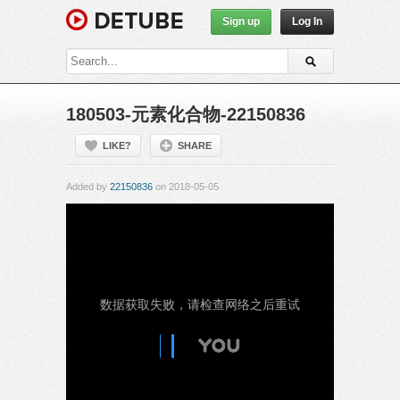
Sign up
Log In
180503-元素化合物-22150836
LIKE?
SHARE
Added by
22150836
on 2018-05-05