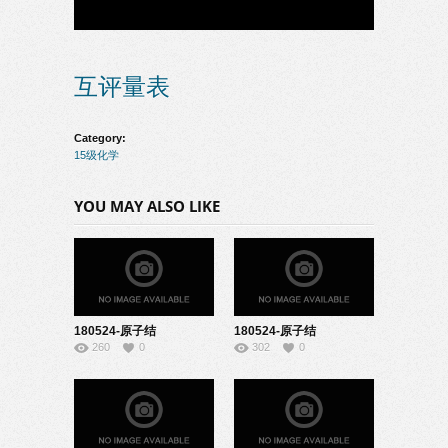
互评量表
Category:
15级化学
YOU MAY ALSO LIKE
180524-原子结
180524-原子结
260
0
302
0
构-08150118
构-09150441