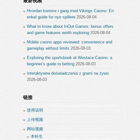
最新视频
Hvordan komme i gang med Vikings Casino: En
enkel guide for nye spillere
2026-08-04
What to know about InOut Games: bonus offers
and game features worth exploring
2026-08-04
Mobile casino apps reviewed: convenience and
gameplay without limits
2026-08-03
Exploring the sportsbook at Westace Casino: a
beginner’s guide to betting
2026-08-03
Interaktywne doświadczenia z grami na żywo
2026-08-03
链接
使用说明
上传视频
网站视频
本科生