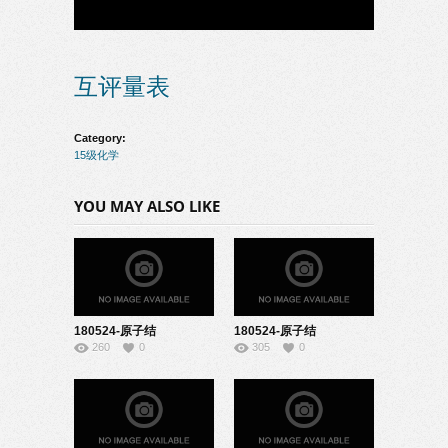
互评量表
Category:
15级化学
YOU MAY ALSO LIKE
180524-原子结
180524-原子结
260
0
305
0
构-08150118
构-09150441