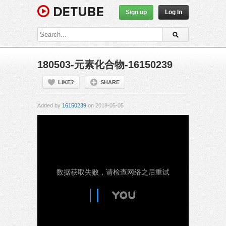
Sign up
Log In
180503-元素化合物-16150239
LIKE?
SHARE
Added by
16150239
on 2018-05-05