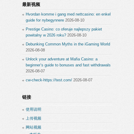
最新视频
Hvordan komme i gang med nettcasino: en enkel
guide for nybegynnere
2026-08-10
Prestige Casino: co oferuje najlepszy pakiet
powitalny w 2026 roku?
2026-08-10
Debunking Common Myths in the iGaming World
2026-08-08
Unlock your adventure at Mafia Casino: a
beginner’s guide to bonuses and fast withdrawals
2026-08-07
cw-check-https://test.com/
2026-08-07
链接
使用说明
上传视频
网站视频