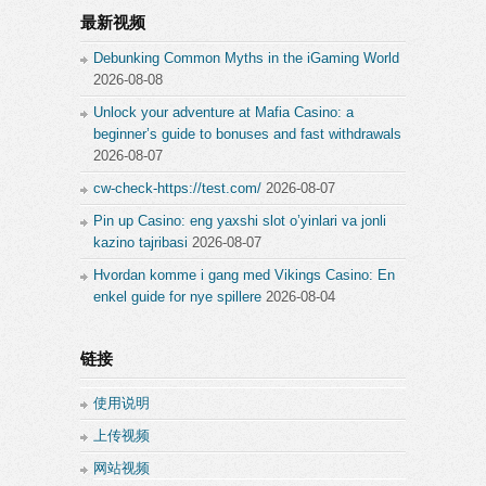
最新视频
Debunking Common Myths in the iGaming World
2026-08-08
Unlock your adventure at Mafia Casino: a
beginner’s guide to bonuses and fast withdrawals
2026-08-07
cw-check-https://test.com/
2026-08-07
Pin up Casino: eng yaxshi slot o’yinlari va jonli
kazino tajribasi
2026-08-07
Hvordan komme i gang med Vikings Casino: En
enkel guide for nye spillere
2026-08-04
链接
使用说明
上传视频
网站视频