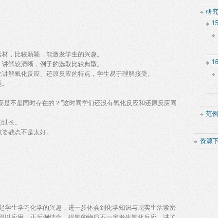
研
1
素材，比较新颖，能激发学生的兴趣。
1
，讲解较清晰，例子的选取比较典型。
比讲解氧化反应、还原反应的特点，学生易于理解接受。
题。
反应是不是同时存在的？”这时同学们还没有氧化反应和还原反应同
范
间过长。
教姿教态不是太好。
资源
起学生学习化学的兴趣，进一步体会到化学知识与现实生活紧密
得以应用。正反例结合。得氧的物质不一定发生氧化反应，讲了