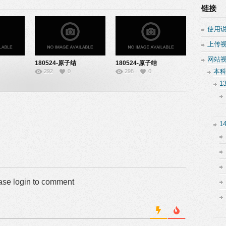
链接
使用
上传
网站
180524-原子结
180524-原子结
本
292
0
298
0
构-22150822
构-22150821
1
1
ase login to comment