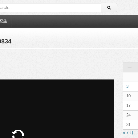
究生
834
一
3
10
17
24
31
« 7 月