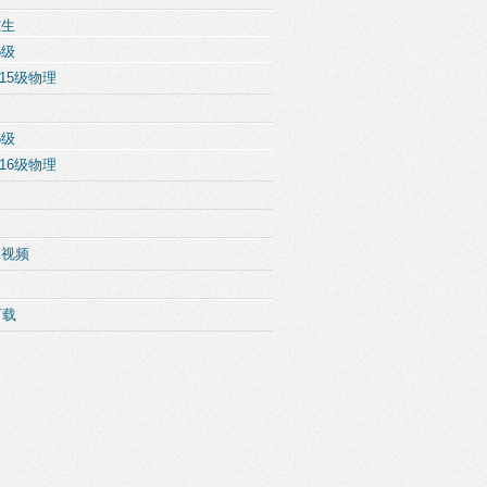
究生
5级
15级物理
6级
16级物理
例视频
下载