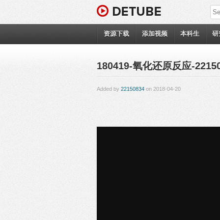
资源下载
添加视频
本科生
研
180419-氧化还原反应-22150
Added by
22150834
on 2018-04-20