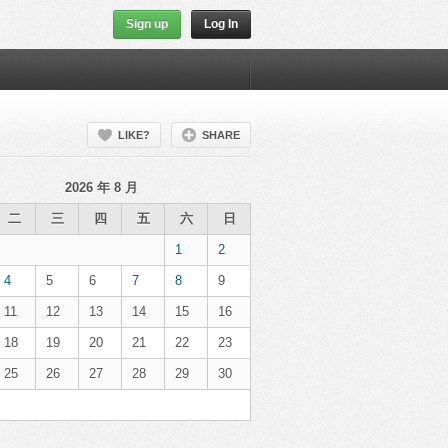
Sign up
Log In
LIKE?
SHARE
2026 年 8 月
二
三
四
五
六
日
1
2
4
5
6
7
8
9
11
12
13
14
15
16
18
19
20
21
22
23
25
26
27
28
29
30