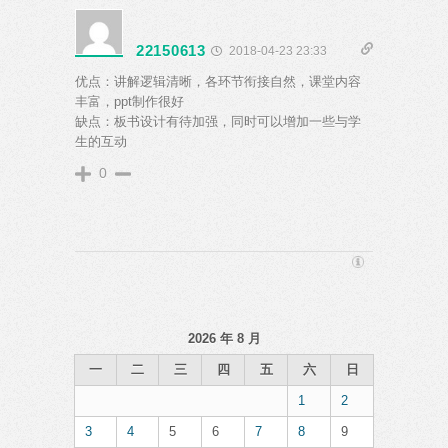
22150613
2018-04-23 23:33
优点：讲解逻辑清晰，各环节衔接自然，课堂内容
丰富，ppt制作很好
缺点：板书设计有待加强，同时可以增加一些与学
生的互动
0
2026 年 8 月
一
二
三
四
五
六
日
1
2
3
4
5
6
7
8
9