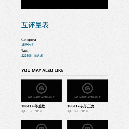
互评量表
Category:
15级数学
Tags:
221506
,
概念课
YOU MAY ALSO LIKE
180417-等差数
180417-认识三角
313
0
293
0
列-22150625
形-22150602