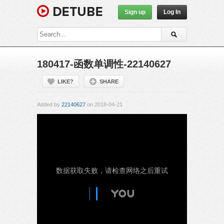
Sign up
Log In
180417-函数单调性-22140627
LIKE?
SHARE
Added by
22140627
on 2018-04-21