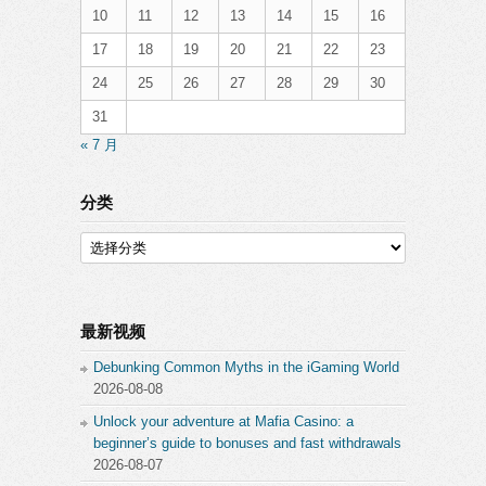
10
11
12
13
14
15
16
17
18
19
20
21
22
23
24
25
26
27
28
29
30
31
« 7 月
分类
分
类
最新视频
Debunking Common Myths in the iGaming World
2026-08-08
Unlock your adventure at Mafia Casino: a
beginner’s guide to bonuses and fast withdrawals
2026-08-07