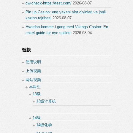
cw-check-https://test.com/
2026-08-07
Pin up Casino: eng yaxshi slot o’yinlari va jonli
kazino tajribasi
2026-08-07
Hvordan komme i gang med Vikings Casino: En
enkel guide for nye spillere
2026-08-04
链接
使用说明
上传视频
网站视频
本科生
13级
13级计算机
14级
14级化学