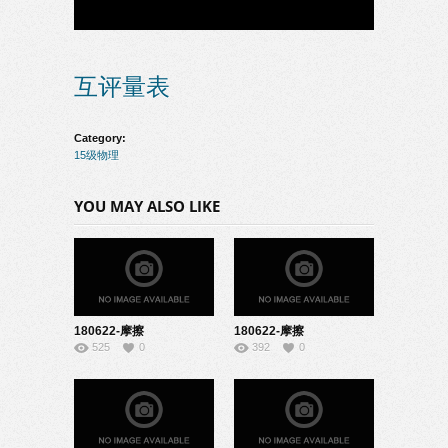
互评量表
Category:
15级物理
YOU MAY ALSO LIKE
180622-摩擦
180622-摩擦
525
0
392
0
力-22150738
力-22150718