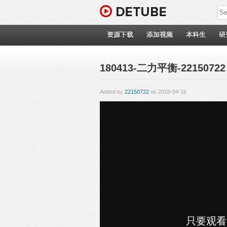
资源下载
添加视频
本科生
研
180413-二力平衡-22150722
Added by
22150722
on 2018-04-16