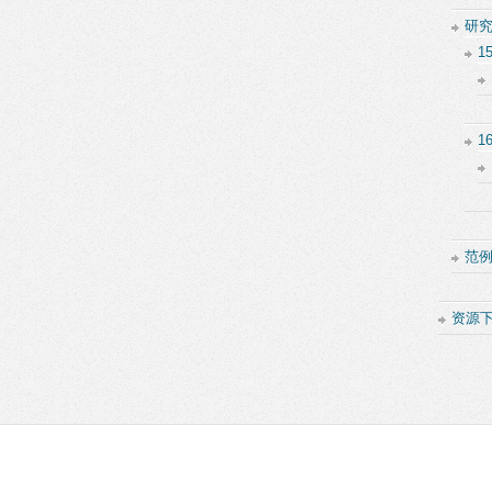
研
1
1
范
资源