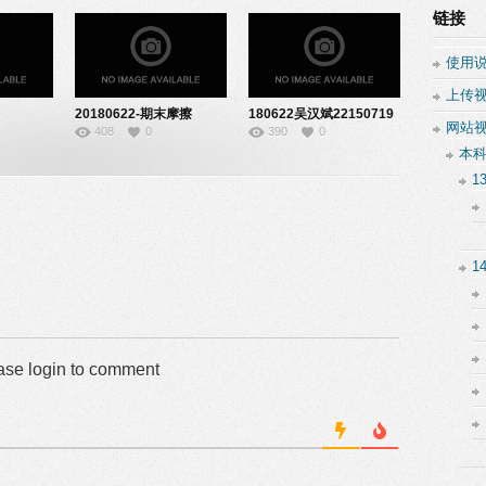
链接
使用
上传
20180622-期末摩擦
180622吴汉斌22150719
网站
408
0
390
0
力-20150202
摩擦力期末视频
本
1
1
ase login to comment