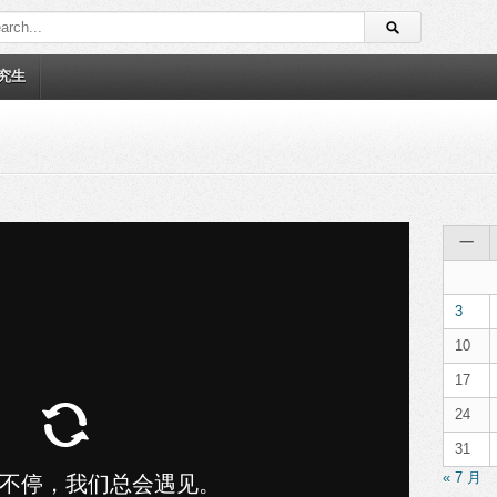
究生
一
3
10
17
24
31
« 7 月