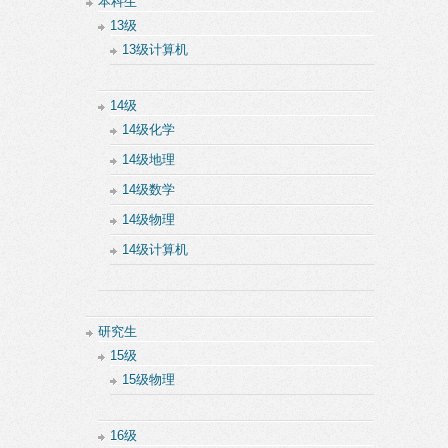
本科生
13级
13级计算机
14级
14级化学
14级地理
14级数学
14级物理
14级计算机
研究生
15级
15级物理
16级