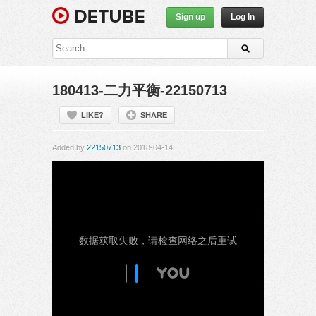
Sign up
Log In
180413-二力平衡-22150713
LIKE?
SHARE
Added by
22150713
on 2018-04-14