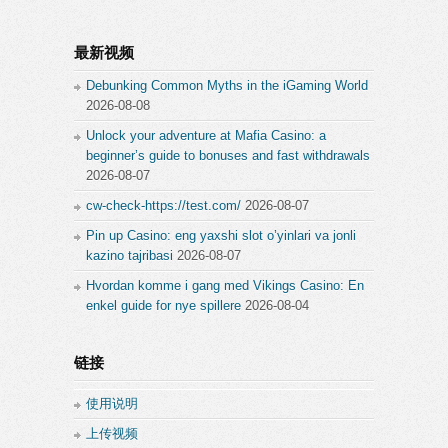
最新视频
Debunking Common Myths in the iGaming World
2026-08-08
Unlock your adventure at Mafia Casino: a
beginner’s guide to bonuses and fast withdrawals
2026-08-07
cw-check-https://test.com/
2026-08-07
Pin up Casino: eng yaxshi slot o’yinlari va jonli
kazino tajribasi
2026-08-07
Hvordan komme i gang med Vikings Casino: En
enkel guide for nye spillere
2026-08-04
链接
使用说明
上传视频