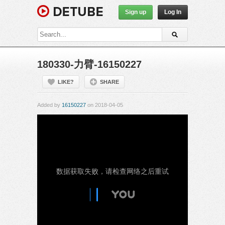
Sign up
Log In
180330-力臂-16150227
LIKE?
SHARE
Added by
16150227
on 2018-04-05