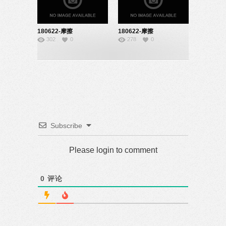
180622-摩擦
180622-摩擦
302
0
278
0
力-22150706
力-22150723
Subscribe
Please login to comment
0
评论