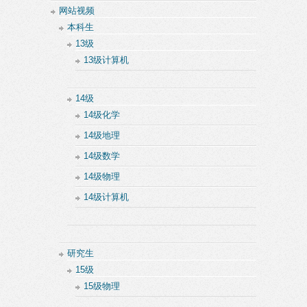
网站视频
本科生
13级
13级计算机
14级
14级化学
14级地理
14级数学
14级物理
14级计算机
研究生
15级
15级物理