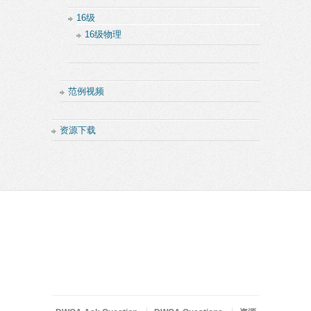
16级
16级物理
范例视频
资源下载