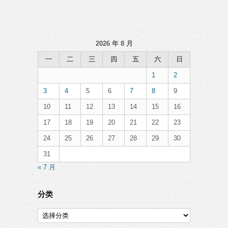
2026 年 8 月
一
二
三
四
五
六
日
1
2
3
4
5
6
7
8
9
10
11
12
13
14
15
16
17
18
19
20
21
22
23
24
25
26
27
28
29
30
31
« 7 月
分类
分
类