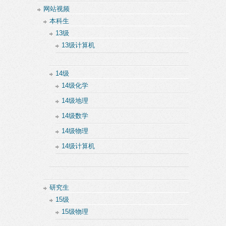
网站视频
本科生
13级
13级计算机
14级
14级化学
14级地理
14级数学
14级物理
14级计算机
研究生
15级
15级物理