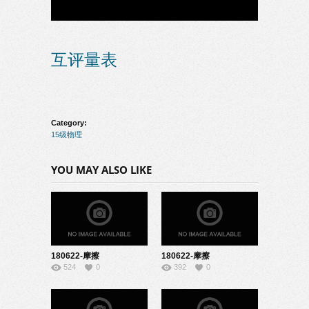
互评量表
Category:
15级物理
YOU MAY ALSO LIKE
180622-摩擦
180622-摩擦
524
0
392
0
力-22150738
力-22150718