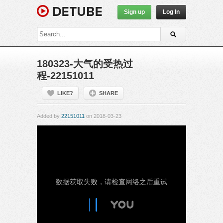
Sign up
Log In
180323-大气的受热过
程-22151011
LIKE?
SHARE
Added by
22151011
on 2018-03-23