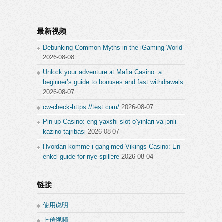
最新视频
Debunking Common Myths in the iGaming World
2026-08-08
Unlock your adventure at Mafia Casino: a
beginner’s guide to bonuses and fast withdrawals
2026-08-07
cw-check-https://test.com/
2026-08-07
Pin up Casino: eng yaxshi slot o’yinlari va jonli
kazino tajribasi
2026-08-07
Hvordan komme i gang med Vikings Casino: En
enkel guide for nye spillere
2026-08-04
链接
使用说明
上传视频