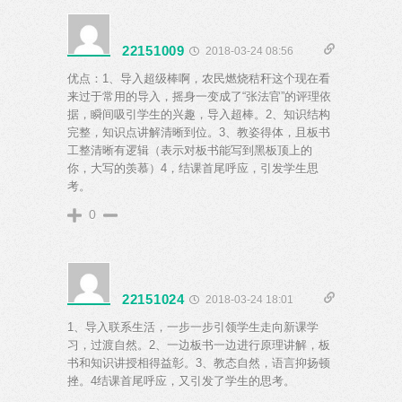
22151009
2018-03-24 08:56
优点：1、导入超级棒啊，农民燃烧秸秆这个现在看
来过于常用的导入，摇身一变成了“张法官”的评理依
据，瞬间吸引学生的兴趣，导入超棒。2、知识结构
完整，知识点讲解清晰到位。3、教姿得体，且板书
工整清晰有逻辑（表示对板书能写到黑板顶上的
你，大写的羡慕）4，结课首尾呼应，引发学生思
考。
0
22151024
2018-03-24 18:01
1、导入联系生活，一步一步引领学生走向新课学
习，过渡自然。2、一边板书一边进行原理讲解，板
书和知识讲授相得益彰。3、教态自然，语言抑扬顿
挫。4结课首尾呼应，又引发了学生的思考。