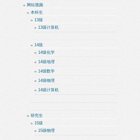
网站视频
本科生
13级
13级计算机
14级
14级化学
14级地理
14级数学
14级物理
14级计算机
研究生
15级
15级物理