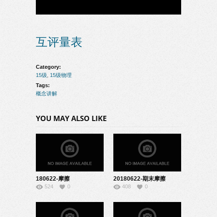
互评量表
Category:
15级
,
15级物理
Tags:
概念讲解
YOU MAY ALSO LIKE
180622-摩擦
20180622-期末摩擦
524
0
408
0
力-22150738
力-20150202