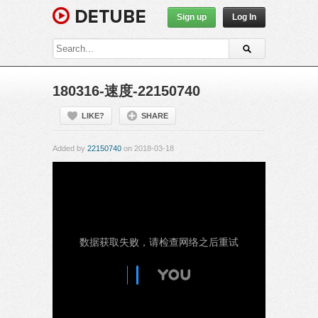
Sign up
Log In
180316-速度-22150740
LIKE?
SHARE
Added by
22150740
on 2018-03-18