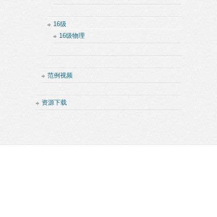
16级
16级物理
范例视频
资源下载