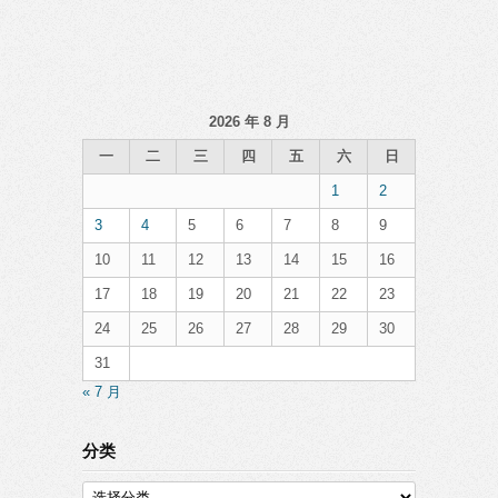
2026 年 8 月
一
二
三
四
五
六
日
1
2
3
4
5
6
7
8
9
10
11
12
13
14
15
16
17
18
19
20
21
22
23
24
25
26
27
28
29
30
31
« 7 月
分类
分