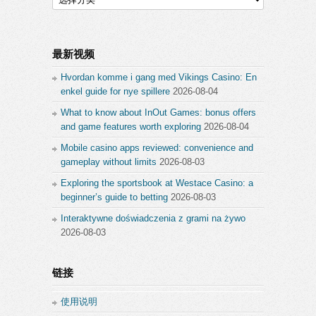
类
最新视频
Hvordan komme i gang med Vikings Casino: En
enkel guide for nye spillere
2026-08-04
What to know about InOut Games: bonus offers
and game features worth exploring
2026-08-04
Mobile casino apps reviewed: convenience and
gameplay without limits
2026-08-03
Exploring the sportsbook at Westace Casino: a
beginner’s guide to betting
2026-08-03
Interaktywne doświadczenia z grami na żywo
2026-08-03
链接
使用说明