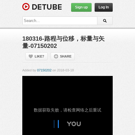
Sign up
Log In
180316-路程与位移，标量与矢
量-07150202
LIKE?
SHARE
Added by
07150202
on 2018-03-18