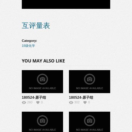
互评量表
Category:
15级化学
YOU MAY ALSO LIKE
180524-原子结
180524-原子结
260
0
302
0
构-08150118
构-09150441