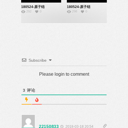
180524-原子结
180524-原子结
292
0
298
0
构-22150822
构-22150821
Subscribe
Please login to comment
3
评论
22150833
2018-03-18 20:54