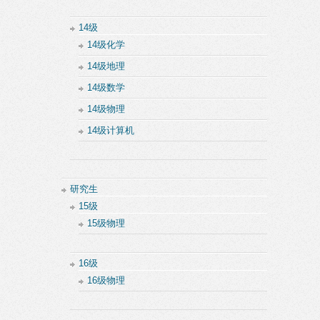
14级
14级化学
14级地理
14级数学
14级物理
14级计算机
研究生
15级
15级物理
16级
16级物理