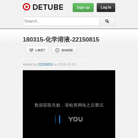
Sign up
Log In
180315-化学溶液-22150815
LIKE?
SHARE
Added by
22150815
on 2018-03-15