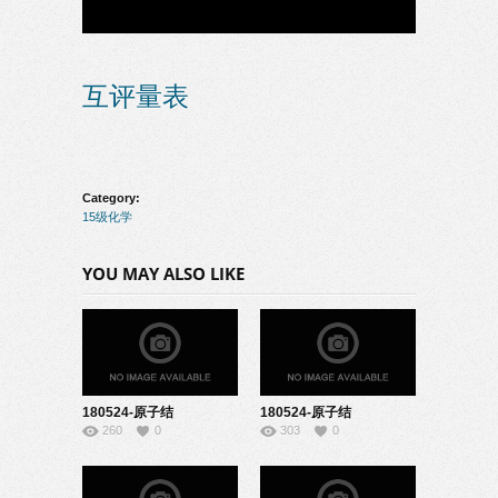
互评量表
Category:
15级化学
YOU MAY ALSO LIKE
180524-原子结
180524-原子结
260
0
303
0
构-08150118
构-09150441