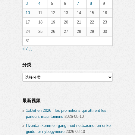
3
4
5
6
7
8
9
10
11
12
13
14
15
16
17
18
19
20
21
22
23
24
25
26
27
28
29
30
31
« 7 月
分类
分
类
最新视频
1xBet en 2026 : les promotions qui attirent les
parieurs mauritaniens
2026-08-10
Hvordan komme i gang med nettcasino: en enkel
guide for nybegynnere
2026-08-10