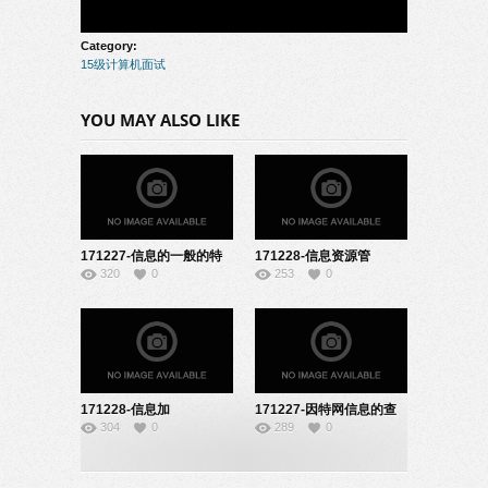
Category:
15级计算机面试
YOU MAY ALSO LIKE
171227-信息的一般的特
171228-信息资源管
320
0
253
0
征-22151928
理-22151905
171228-信息加
171227-因特网信息的查
304
0
289
0
工-22151906
找-22151923