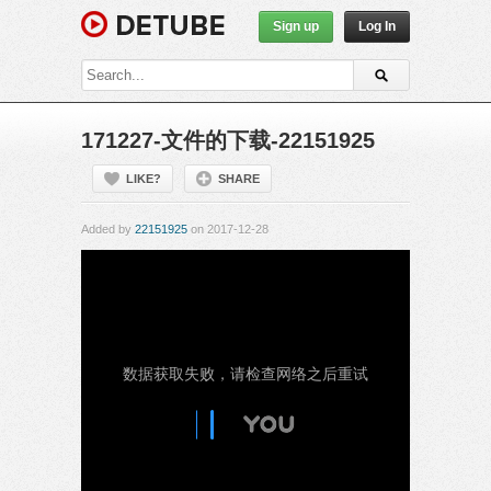
Sign up
Log In
171227-文件的下载-22151925
LIKE?
SHARE
Added by
22151925
on 2017-12-28