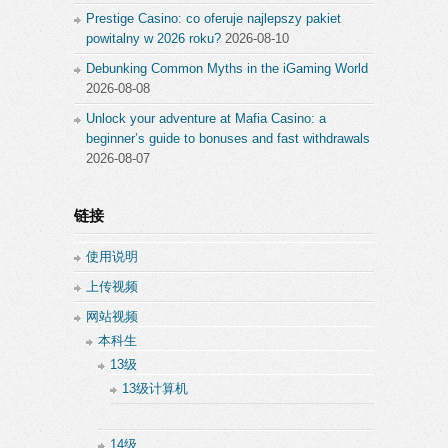
Prestige Casino: co oferuje najlepszy pakiet
powitalny w 2026 roku?
2026-08-10
Debunking Common Myths in the iGaming World
2026-08-08
Unlock your adventure at Mafia Casino: a
beginner’s guide to bonuses and fast withdrawals
2026-08-07
链接
使用说明
上传视频
网站视频
本科生
13级
13级计算机
14级