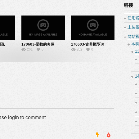
链接
使用
上传
网站
本
列说
170603-函数的奇偶
170603-古典概型说
261
0
282
0
性-22140605
课-22140606
1
1
ase login to comment