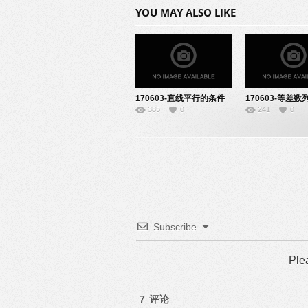
YOU MAY ALSO LIKE
170603-直线平行的条件
170603-等差数
385
0
241
0
说课-22140641
课-22140604
Subscribe
Ple
7
评论