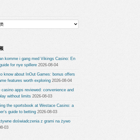
频
an komme i gang med Vikings Casino: En
guide for nye spillere
2026-08-04
to know about InOut Games: bonus offers
me features worth exploring
2026-08-04
e casino apps reviewed: convenience and
ay without limits
2026-08-03
ing the sportsbook at Westace Casino: a
er’s guide to betting
2026-08-03
aktywne doświadczenia z grami na żywo
08-03