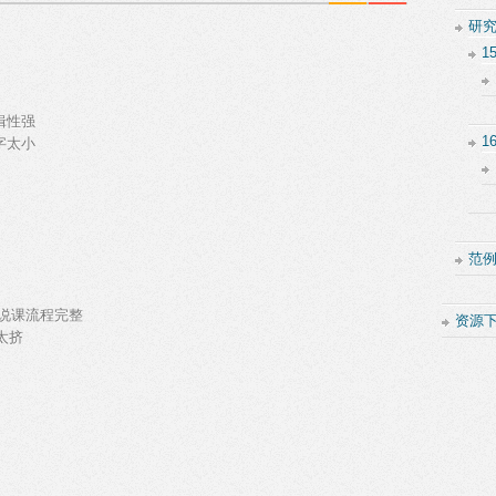
研
1
辑性强
1
字太小
范
.说课流程完整
资源
太挤