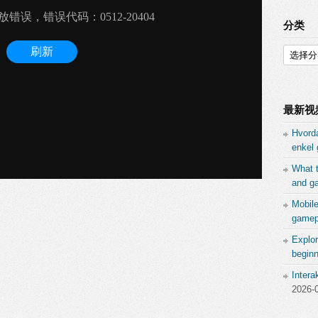
分类
分
类
最新视
Hvord
enkel 
What 
and ga
Mobil
gamepl
Explor
beginn
Inter
2026-