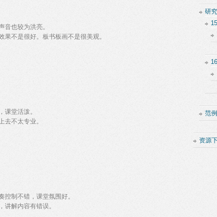
研
1
声音也较为洪亮。
效果不是很好。板书板画不是很美观。
1
，课堂活泼。
范
上去不太专业。
资源
奏控制不错，课堂氛围好。
，讲解内容有错误。