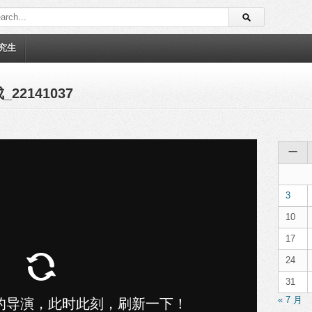
究生
22141037
一
3
10
17
24
31
« 7 月