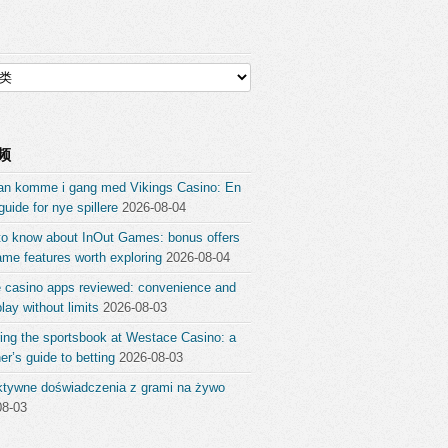
频
an komme i gang med Vikings Casino: En
guide for nye spillere
2026-08-04
to know about InOut Games: bonus offers
me features worth exploring
2026-08-04
e casino apps reviewed: convenience and
ay without limits
2026-08-03
ing the sportsbook at Westace Casino: a
er’s guide to betting
2026-08-03
aktywne doświadczenia z grami na żywo
08-03