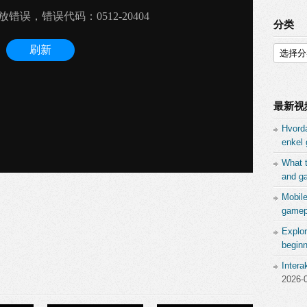
分类
分
类
最新视
Hvord
enkel 
What 
and ga
Mobil
gamepl
Explor
beginn
Inter
2026-