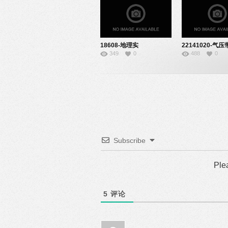
18608-地理实
22141020-气
349
0
488
0
验-22151018
Subscribe
Ple
5
评论