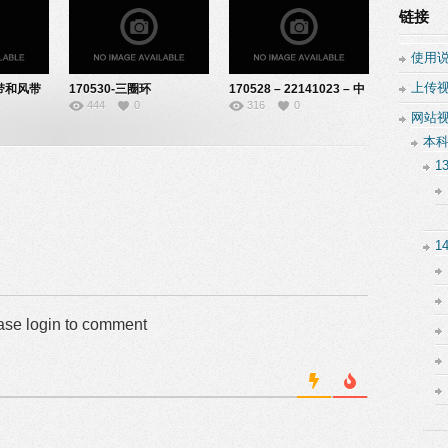
链接
使用
上传
压带和风带
170530-三圈环
170528 – 22141023 – 中
444
0
316
0
流-22141012
学地理实验
网站
本
1
1
ase login to comment