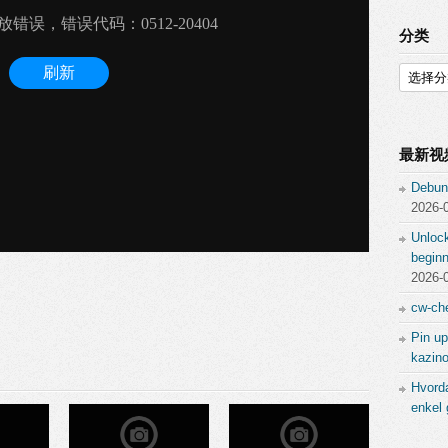
分类
分
类
最新视
Debun
2026-
Unlock
beginn
2026-
cw-che
Pin up
kazino
Hvord
enkel 