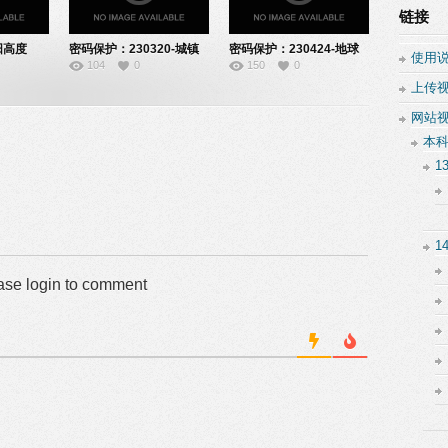
链接
阳高度
密码保护：230320-城镇
密码保护：230424-地球
使用
104
0
150
0
化-10200306
运动的地理意
上传
义-10200403
网站
本
1
1
ase login to comment