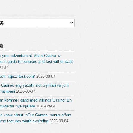
频
 your adventure at Mafia Casino: a
er’s guide to bonuses and fast withdrawals
08-07
ck-https://test.com/
2026-08-07
 Casino: eng yaxshi slot o’yinlari va jonli
 tajribasi
2026-08-07
an komme i gang med Vikings Casino: En
guide for nye spillere
2026-08-04
to know about InOut Games: bonus offers
me features worth exploring
2026-08-04