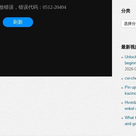
分类
分
类
最新视
Unlock
beginn
2026-
cw-che
Pin up
kazino
Hvord
enkel 
What 
and ga