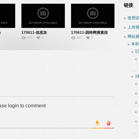
链接
使用
上传
合
170611-信息加
170611-因特网搜索信
网站
438
0
323
0
工-22141919
息-22141917
本
1
1
ase login to comment