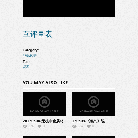
互评量表
Category:
14级化学
Tags:
说课
YOU MAY ALSO LIKE
20170608-无机非金属材
170608-《氯气》说
376
0
334
0
料的主角
课-22140825
（硅）-07140512