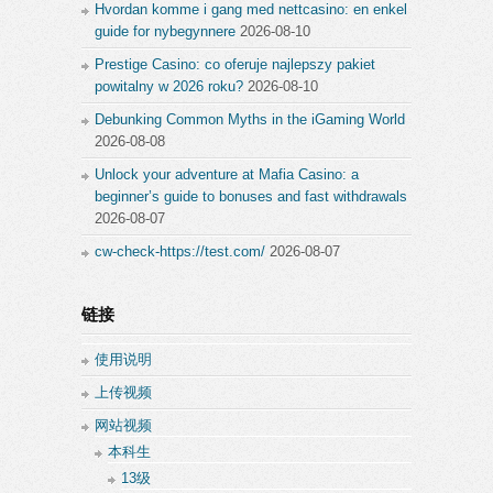
Hvordan komme i gang med nettcasino: en enkel
guide for nybegynnere
2026-08-10
Prestige Casino: co oferuje najlepszy pakiet
powitalny w 2026 roku?
2026-08-10
Debunking Common Myths in the iGaming World
2026-08-08
Unlock your adventure at Mafia Casino: a
beginner’s guide to bonuses and fast withdrawals
2026-08-07
cw-check-https://test.com/
2026-08-07
链接
使用说明
上传视频
网站视频
本科生
13级