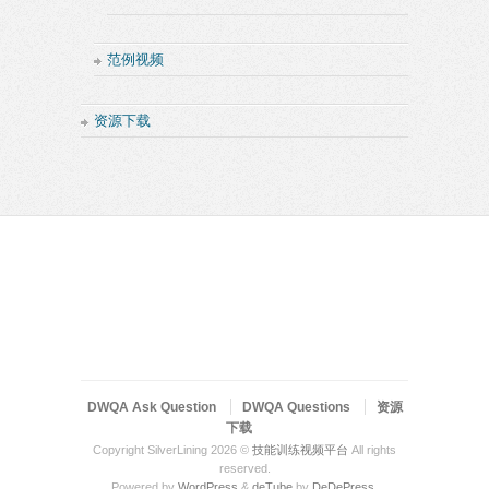
范例视频
资源下载
DWQA Ask Question
DWQA Questions
资源
下载
Copyright SilverLining 2026 ©
技能训练视频平台
All rights
reserved.
Powered by
WordPress
&
deTube
by
DeDePress
.