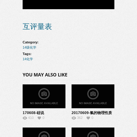
互评量表
Category:
14级化学
Tags:
14化学
YOU MAY ALSO LIKE
170608-硅说
20170609-氯的物理性质
410
0
362
0
课-22140842
与化学性质说课–
08140336