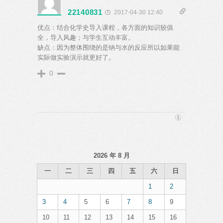
22140831
2017-04-30 12:40
优点：结合化学史导入课程，各方面的知识较俱
全，导入风趣；与学生互动丰富。
缺点：因为整体围绕的是钠与水的反应所以如果能
实际做实验演示就更好了。
0
2026 年 8 月
一
二
三
四
五
六
日
1
2
3
4
5
6
7
8
9
10
11
12
13
14
15
16