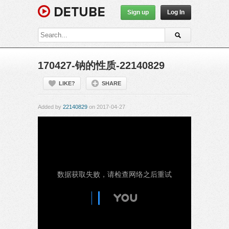
Sign up
Log In
170427-钠的性质-22140829
LIKE?
SHARE
Added by
22140829
on 2017-04-27