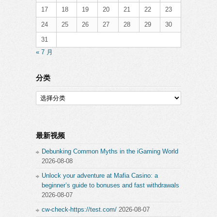
17
18
19
20
21
22
23
24
25
26
27
28
29
30
31
« 7 月
分类
分
类
最新视频
Debunking Common Myths in the iGaming World
2026-08-08
Unlock your adventure at Mafia Casino: a
beginner’s guide to bonuses and fast withdrawals
2026-08-07
cw-check-https://test.com/
2026-08-07