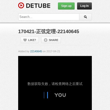
Sign up
Log In
170421-正弦定理-22140645
LIKE?
SHARE
Added by
22140645
on 2017-04-21