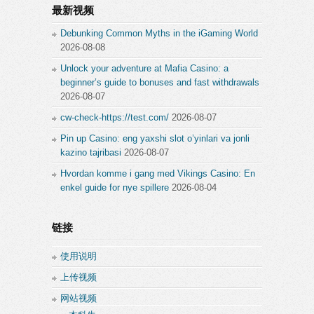
最新视频
Debunking Common Myths in the iGaming World
2026-08-08
Unlock your adventure at Mafia Casino: a
beginner’s guide to bonuses and fast withdrawals
2026-08-07
cw-check-https://test.com/
2026-08-07
Pin up Casino: eng yaxshi slot o’yinlari va jonli
kazino tajribasi
2026-08-07
Hvordan komme i gang med Vikings Casino: En
enkel guide for nye spillere
2026-08-04
链接
使用说明
上传视频
网站视频