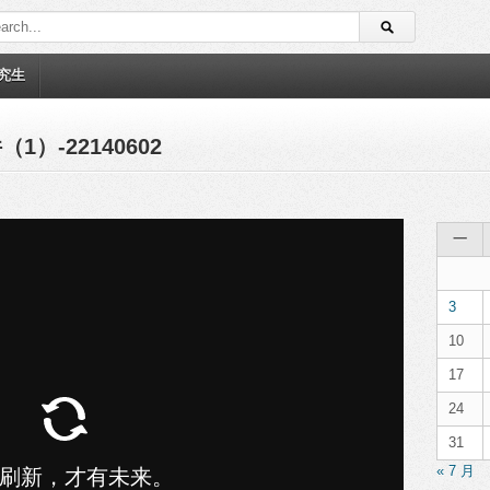
究生
1）-22140602
一
3
10
17
24
31
« 7 月