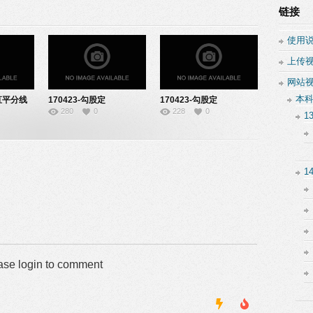
链接
使用
上传
网站
本
垂直平分线
170423-勾股定
170423-勾股定
280
0
228
0
4
理-22140621
理-91141621
1
1
ase login to comment