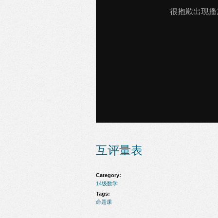
互评量表
Category:
14级数学
Tags:
命题课