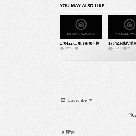
YOU MAY ALSO LIKE
170422-三角形图像与性
170423-线段
303
0
291
0
质命题-22140633
的性质-2214061
Subscribe
Ple
8
评论