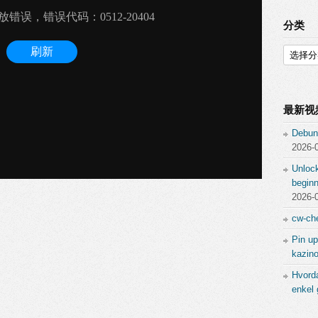
分类
分
类
最新视
Debun
2026-
Unlock
beginn
2026-
cw-che
Pin up
kazino
Hvord
enkel 