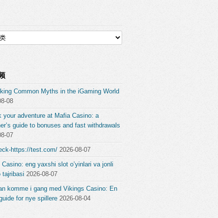
频
king Common Myths in the iGaming World
08-08
 your adventure at Mafia Casino: a
er’s guide to bonuses and fast withdrawals
08-07
ck-https://test.com/
2026-08-07
 Casino: eng yaxshi slot o’yinlari va jonli
 tajribasi
2026-08-07
an komme i gang med Vikings Casino: En
guide for nye spillere
2026-08-04