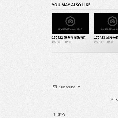
YOU MAY ALSO LIKE
170422-三角形图像与性
170423-线段
303
0
289
0
质命题-22140633
的性质-2214061
Subscribe
Ple
7
评论