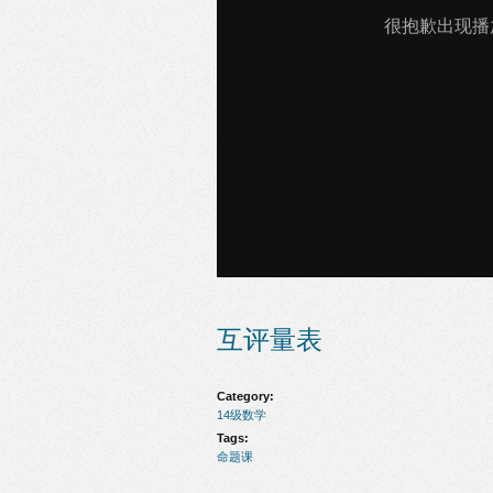
互评量表
Category:
14级数学
Tags:
命题课