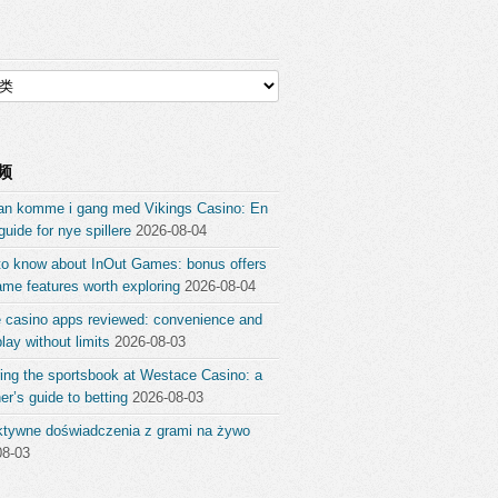
频
an komme i gang med Vikings Casino: En
guide for nye spillere
2026-08-04
to know about InOut Games: bonus offers
me features worth exploring
2026-08-04
e casino apps reviewed: convenience and
ay without limits
2026-08-03
ing the sportsbook at Westace Casino: a
er’s guide to betting
2026-08-03
aktywne doświadczenia z grami na żywo
08-03