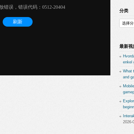
分类
分
类
最新视
Hvord
enkel 
What 
and ga
Mobil
gamepl
Explor
beginn
Inter
2026-