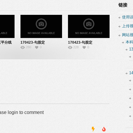
链接
使用
上传
网站
本
垂直平分线
170423-勾股定
170423-勾股定
280
0
228
0
4
理-22140621
理-91141621
1
1
ase login to comment