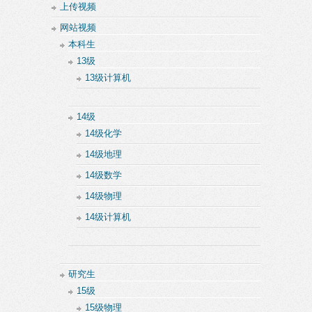
上传视频
网站视频
本科生
13级
13级计算机
14级
14级化学
14级地理
14级数学
14级物理
14级计算机
研究生
15级
15级物理