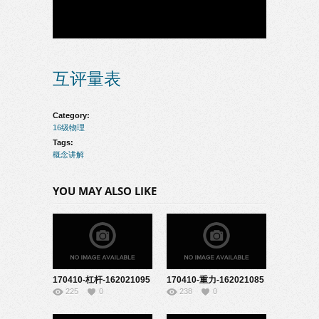
互评量表
Category:
16级物理
Tags:
概念讲解
YOU MAY ALSO LIKE
170410-杠杆-162021095
170410-重力-162021085
225
0
238
0