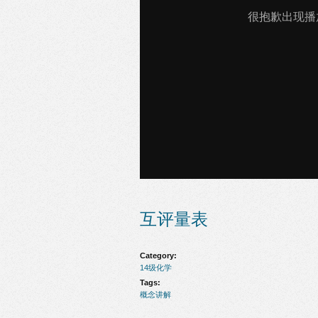
互评量表
Category:
14级化学
Tags:
概念讲解