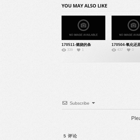
YOU MAY ALSO LIKE
170511-燃烧的条
170504-氧化还
339
1
437
0
件-22140829
课-04140107
Subscribe
Ple
5
评论