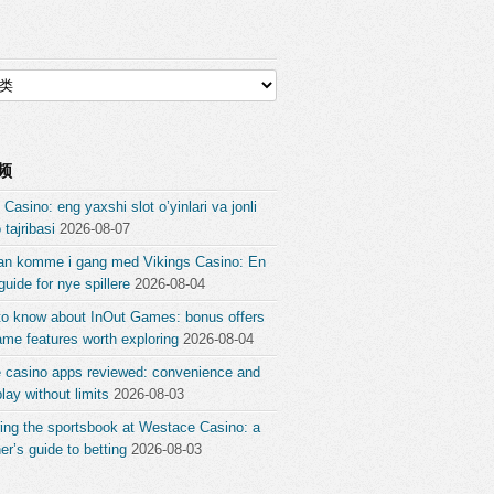
频
 Casino: eng yaxshi slot o’yinlari va jonli
 tajribasi
2026-08-07
an komme i gang med Vikings Casino: En
guide for nye spillere
2026-08-04
to know about InOut Games: bonus offers
me features worth exploring
2026-08-04
e casino apps reviewed: convenience and
ay without limits
2026-08-03
ing the sportsbook at Westace Casino: a
er’s guide to betting
2026-08-03