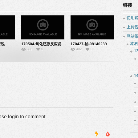
链接
使用
上传
网站
本
原说
170504-氧化还原反应说
170427-钠-08140239
359
0
402
0
课-08140239
1
1
ase login to comment