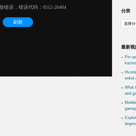
分类
分
类
最新视
Pin up
kazino
Hvord
enkel 
What 
and ga
Mobil
gamepl
Explor
beginn