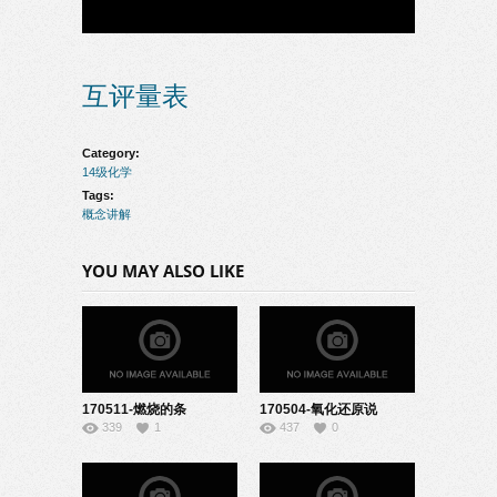
互评量表
Category:
14级化学
Tags:
概念讲解
YOU MAY ALSO LIKE
170511-燃烧的条
170504-氧化还原说
339
1
437
0
件-22140829
课-04140107