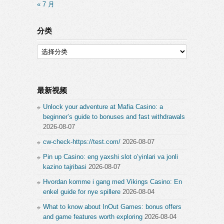
« 7 月
分类
分
类
最新视频
Unlock your adventure at Mafia Casino: a
beginner’s guide to bonuses and fast withdrawals
2026-08-07
cw-check-https://test.com/
2026-08-07
Pin up Casino: eng yaxshi slot o’yinlari va jonli
kazino tajribasi
2026-08-07
Hvordan komme i gang med Vikings Casino: En
enkel guide for nye spillere
2026-08-04
What to know about InOut Games: bonus offers
and game features worth exploring
2026-08-04