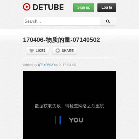
Sign up
Log In
170406-物质的量-07140502
LIKE?
SHARE
Added by
07140502
on 2017-04-06