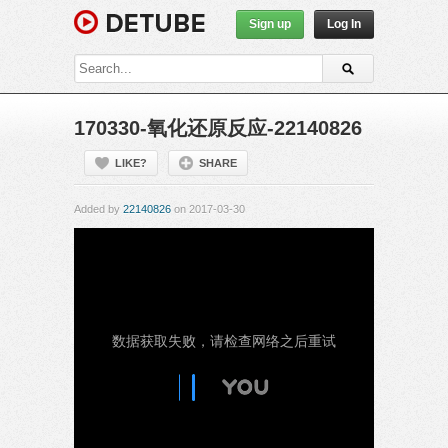
Sign up
Log In
170330-氧化还原反应-22140826
LIKE?
SHARE
Added by
22140826
on 2017-03-30