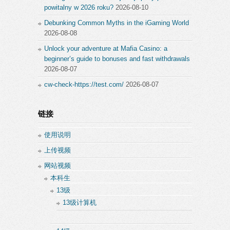
powitalny w 2026 roku?
2026-08-10
Debunking Common Myths in the iGaming World
2026-08-08
Unlock your adventure at Mafia Casino: a
beginner’s guide to bonuses and fast withdrawals
2026-08-07
cw-check-https://test.com/
2026-08-07
链接
使用说明
上传视频
网站视频
本科生
13级
13级计算机