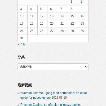
1
2
3
4
5
6
7
8
9
10
11
12
13
14
15
16
17
18
19
20
21
22
23
24
25
26
27
28
29
30
31
« 7 月
分类
分
类
最新视频
Hvordan komme i gang med nettcasino: en enkel
guide for nybegynnere
2026-08-10
Prestige Casino: co oferuje najlepszy pakiet