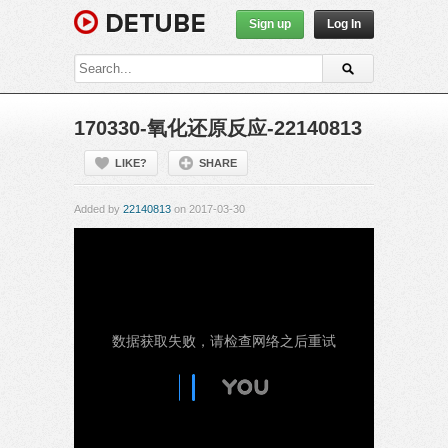
Sign up
Log In
170330-氧化还原反应-22140813
LIKE?
SHARE
Added by
22140813
on 2017-03-30