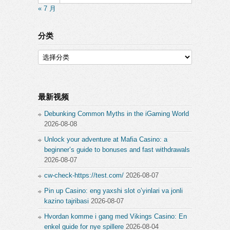
« 7 月
分类
分
类
最新视频
Debunking Common Myths in the iGaming World
2026-08-08
Unlock your adventure at Mafia Casino: a
beginner’s guide to bonuses and fast withdrawals
2026-08-07
cw-check-https://test.com/
2026-08-07
Pin up Casino: eng yaxshi slot o’yinlari va jonli
kazino tajribasi
2026-08-07
Hvordan komme i gang med Vikings Casino: En
enkel guide for nye spillere
2026-08-04