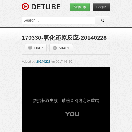
Sign up
Log In
170330-氧化还原反应-20140228
LIKE?
SHARE
Added by
20140228
on 2017-03-30