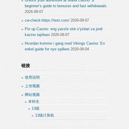
Unlock your adventure at Mafia Casino: a
beginner’s guide to bonuses and fast withdrawals
2026-08-07
cw-check-https://test.com/
2026-08-07
Pin up Casino: eng yaxshi slot o’yinlari va jonli
kazino tajribasi
2026-08-07
Hvordan komme i gang med Vikings Casino: En
enkel guide for nye spillere
2026-08-04
链接
使用说明
上传视频
网站视频
本科生
13级
13级计算机