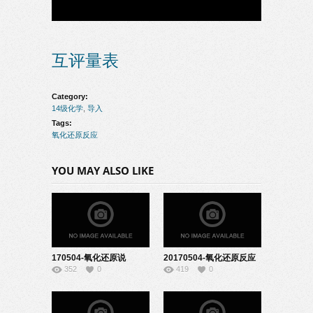
互评量表
Category:
14级化学
,
导入
Tags:
氧化还原反应
YOU MAY ALSO LIKE
170504-氧化还原说
20170504-氧化还原反应
352
0
419
0
课-22140845
说课－20140228