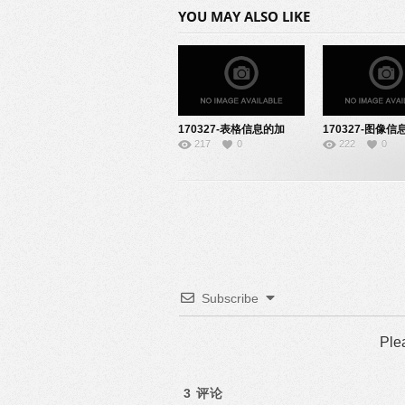
YOU MAY ALSO LIKE
170327-表格信息的加
170327-图像
217
0
222
0
工-22141912
与加工-2214192
Subscribe
Ple
3
评论