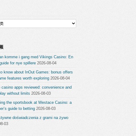
频
an komme i gang med Vikings Casino: En
guide for nye spillere
2026-08-04
to know about InOut Games: bonus offers
me features worth exploring
2026-08-04
e casino apps reviewed: convenience and
ay without limits
2026-08-03
ing the sportsbook at Westace Casino: a
er’s guide to betting
2026-08-03
aktywne doświadczenia z grami na żywo
08-03