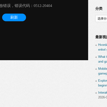
分类
分
类
最新视
Hvord
enkel 
What 
and ga
Mobil
gamepl
Explor
beginn
Inter
2026-