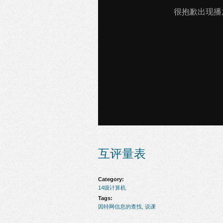
互评量表
Category:
14级计算机
Tags:
因特网信息的查找
,
说课