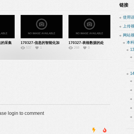
链接
使用
上传
网站
本
信息的采集
170327-信息的智能化加
170327-表格数据的处
537
1
268
0
8
工-91141620
理-22141910
1
1
ase login to comment