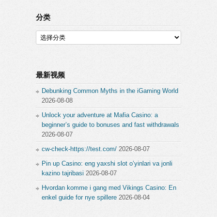
分类
分
类
最新视频
Debunking Common Myths in the iGaming World
2026-08-08
Unlock your adventure at Mafia Casino: a
beginner’s guide to bonuses and fast withdrawals
2026-08-07
cw-check-https://test.com/
2026-08-07
Pin up Casino: eng yaxshi slot o’yinlari va jonli
kazino tajribasi
2026-08-07
Hvordan komme i gang med Vikings Casino: En
enkel guide for nye spillere
2026-08-04