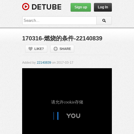
Sign up
Log In
170316-燃烧的条件-22140839
LIKE?
SHARE
Added by
22140839
on 2017-03-17