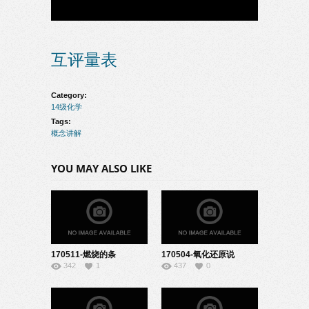
互评量表
Category:
14级化学
Tags:
概念讲解
YOU MAY ALSO LIKE
170511-燃烧的条
170504-氧化还原说
342
1
437
0
件-22140829
课-04140107