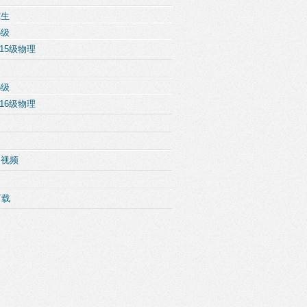
究生
5级
15级物理
6级
16级物理
例视频
下载