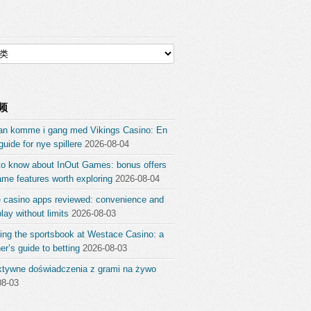
频
an komme i gang med Vikings Casino: En
guide for nye spillere
2026-08-04
to know about InOut Games: bonus offers
me features worth exploring
2026-08-04
e casino apps reviewed: convenience and
ay without limits
2026-08-03
ing the sportsbook at Westace Casino: a
er’s guide to betting
2026-08-03
aktywne doświadczenia z grami na żywo
08-03