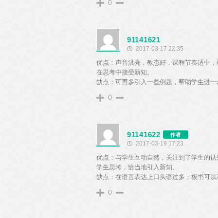
0
91141621
2017-03-17 22:35
优点：声音洪亮，教态好，课程节奏适中，
在思考中接受新知。
缺点：可再多引入一些例题，帮助学生进一
0
91141622
作者
2017-03-19 17:23
优点：与学生互动自然，关注到了学生的认
学生思考，恰当地引入新知。
缺点：在语言表达上口头语过多；板书可以
0