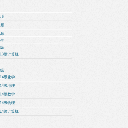
说明
视频
视频
科生
3级
13级计算机
4级
14级化学
14级地理
14级数学
14级物理
14级计算机