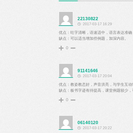
22130822
2017-03-17 16:29
优点：吐字清晰，语速适中，语言表达准确
缺点：可以适当增加些例题，加深内容。
0
91141646
2017-03-17 20:04
优点：教姿教态好，声音洪亮，与学生互动
缺点：板书字迹有待提高，课堂例题较少，
0
06140120
2017-03-17 20:22