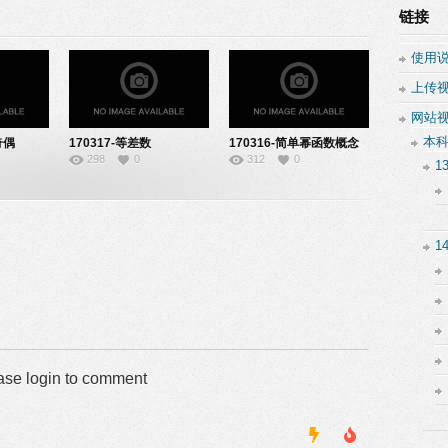
链接
使用
上传
网站
本
奇偶
170317-等差数
170316-简单幂函数概念
298
0
312
0
列-07130219
课-22140661
1
1
ase login to comment