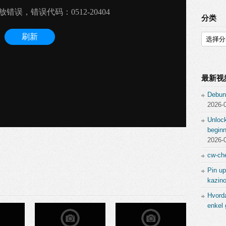
分类
分
类
最新视
Debun
2026-
Unlock
beginn
2026-
cw-che
Pin up
kazino
Hvord
enkel 