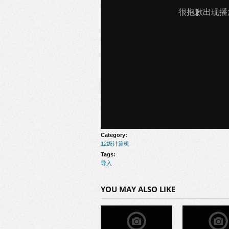
Category:
12级计算机
Tags:
导入
YOU MAY ALSO LIKE