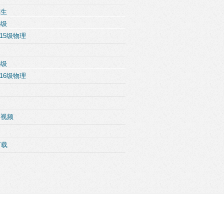
究生
5级
15级物理
6级
16级物理
例视频
下载