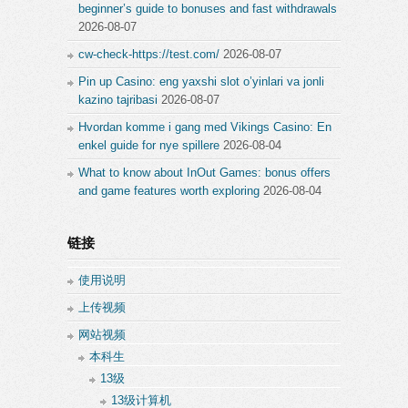
beginner’s guide to bonuses and fast withdrawals
2026-08-07
cw-check-https://test.com/
2026-08-07
Pin up Casino: eng yaxshi slot o’yinlari va jonli
kazino tajribasi
2026-08-07
Hvordan komme i gang med Vikings Casino: En
enkel guide for nye spillere
2026-08-04
What to know about InOut Games: bonus offers
and game features worth exploring
2026-08-04
链接
使用说明
上传视频
网站视频
本科生
13级
13级计算机