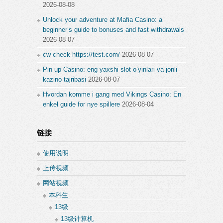
2026-08-08
Unlock your adventure at Mafia Casino: a
beginner’s guide to bonuses and fast withdrawals
2026-08-07
cw-check-https://test.com/
2026-08-07
Pin up Casino: eng yaxshi slot o’yinlari va jonli
kazino tajribasi
2026-08-07
Hvordan komme i gang med Vikings Casino: En
enkel guide for nye spillere
2026-08-04
链接
使用说明
上传视频
网站视频
本科生
13级
13级计算机