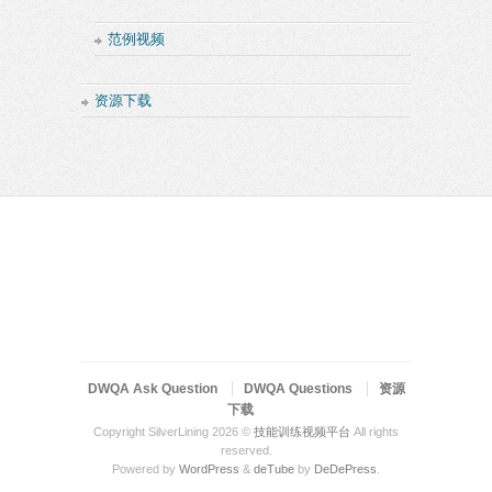
范例视频
资源下载
DWQA Ask Question
DWQA Questions
资源
下载
Copyright SilverLining 2026 ©
技能训练视频平台
All rights
reserved.
Powered by
WordPress
&
deTube
by
DeDePress
.