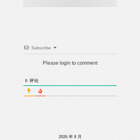
Subscribe
Please login to comment
0
评论
2026 年 8 月