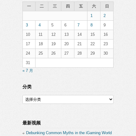
一
二
三
四
五
六
日
1
2
3
4
5
6
7
8
9
10
11
12
13
14
15
16
17
18
19
20
21
22
23
24
25
26
27
28
29
30
31
« 7 月
分类
分
类
最新视频
Debunking Common Myths in the iGaming World