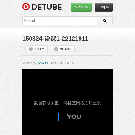
Sign up
Log In
150324-说课1-22121911
LIKE?
SHARE
Added by
22141910
on 2016-04-16