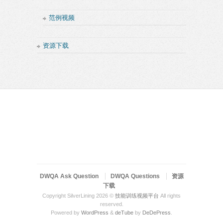
范例视频
资源下载
DWQA Ask Question
DWQA Questions
资源
下载
Copyright SilverLining 2026 ©
技能训练视频平台
All rights
reserved.
Powered by
WordPress
&
deTube
by
DeDePress
.