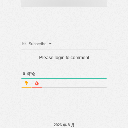
Subscribe
Please login to comment
0
评论
2026 年 8 月