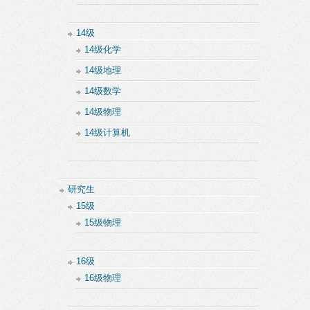
14级
14级化学
14级地理
14级数学
14级物理
14级计算机
研究生
15级
15级物理
16级
16级物理