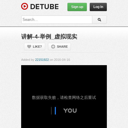
Sign up
Log In
讲解-4-举例_虚拟现实
LIKE?
SHARE
Added by
22151922
on 2016-04-16