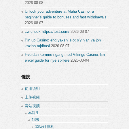
2026-08-08
Unlock your adventure at Mafia Casino: a
beginner’s guide to bonuses and fast withdrawals
2026-08-07
cw-check-https://test.com/
2026-08-07
Pin up Casino: eng yaxshi slot o’yinlari va jonli
kazino tajribasi
2026-08-07
Hvordan komme i gang med Vikings Casino: En
enkel guide for nye spillere
2026-08-04
链接
使用说明
上传视频
网站视频
本科生
13级
13级计算机